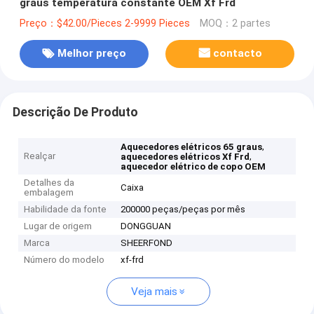
graus temperatura constante OEM Xf Frd
Preço：$42.00/Pieces 2-9999 Pieces
MOQ：2 partes
Melhor preço
contacto
Descrição De Produto
,
Aquecedores elétricos 65 graus
Realçar
,
aquecedores elétricos Xf Frd
aquecedor elétrico de copo OEM
Detalhes da
Caixa
embalagem
Habilidade da fonte
200000 peças/peças por mês
Lugar de origem
DONGGUAN
Marca
SHEERFOND
Número do modelo
xf-frd
Veja mais