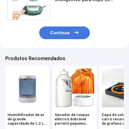
graus temperatura constante
OEM Xf Frd
Continue
Produtos Recomendados
Humidificador de ar
Secador de roupas
Capa do volan
de grande
elétrico dobrável
carro recarreg
capacidade de 1,2 L
portátil pequeno
de grafeno de 
USB recarregável
dobrável aquecido
qualidade,