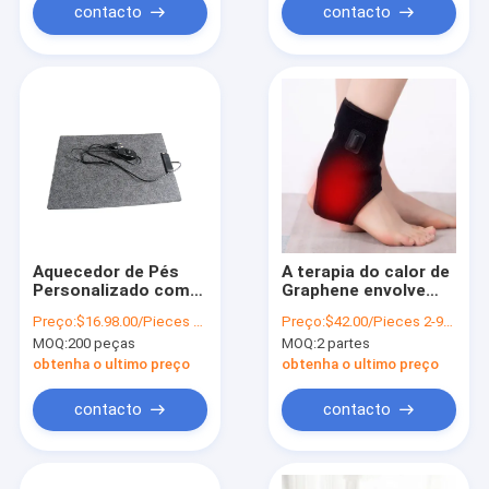
contacto
contacto
Aquecedor de Pés
A terapia do calor de
Personalizado com
Graphene envolve
Elemento de
lavável para a
Preço:
$16.98.00/Pieces 200-9999 Pieces
Preço:
$42.00/Pieces 2-9999 Pieces
Aquecimento de
compressa quente
MOQ:
200 peças
MOQ:
2 partes
Grafeno,
do tornozelo da
Carregamento USB e
cinta
obtenha o ultimo preço
obtenha o ultimo preço
Função de
Compressão Quente
contacto
contacto
para Aliviar a Fadiga
dos Pés