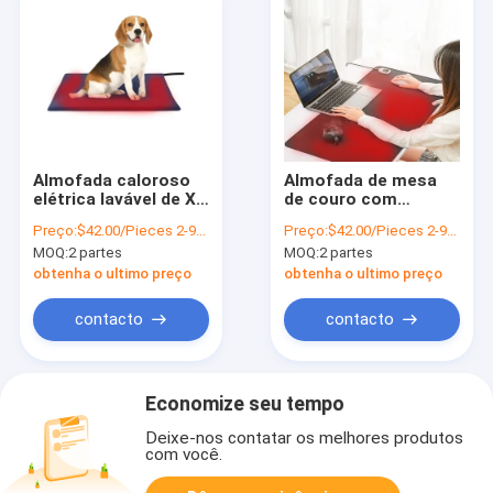
Almofada caloroso
Almofada de mesa
elétrica lavável de Xf
de couro com
Frd para o material
aquecimento elétrico
Preço:
$42.00/Pieces 2-9999 Pieces
Preço:
$42.00/Pieces 2-9999 Pieces
do filme do animal de
com temperatura de
MOQ:
2 partes
MOQ:
2 partes
estimação 40degree
45 graus Sheerfond
Graphene
obtenha o ultimo preço
obtenha o ultimo preço
contacto
contacto
Economize seu tempo
Deixe-nos contatar os melhores produtos
com você.