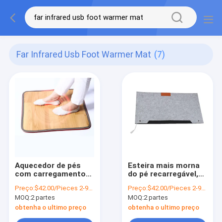
Far Infrared Usb Foot Warmer Mat
(7)
Aquecedor de pés
Esteira mais morna
com carregamento
do pé recarregável,
USB tapete aquecido
esteira mais morna
Preço:
$42.00/Pieces 2-9999 Pieces
Preço:
$42.00/Pieces 2-9999 Pieces
infravermelho
do assoalho do pé
MOQ:
2 partes
MOQ:
2 partes
distante ODM para
caloroso
aliviar a fadiga
obtenha o ultimo preço
obtenha o ultimo preço