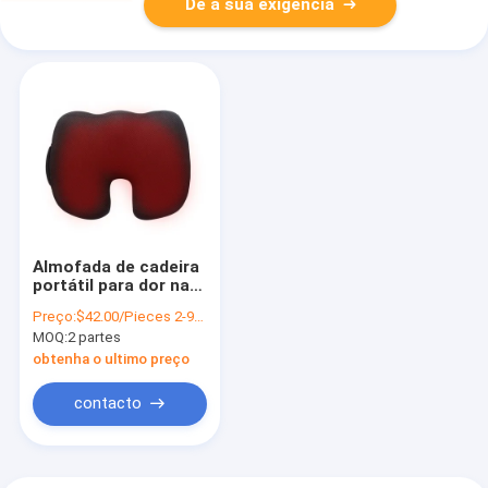
Dê a sua exigência
Almofada de cadeira
portátil para dor nas
costas 45×35×7cm
Preço:
$42.00/Pieces 2-9999 Pieces
tamanho proteção
MOQ:
2 partes
contra
superaquecimento
obtenha o ultimo preço
contacto