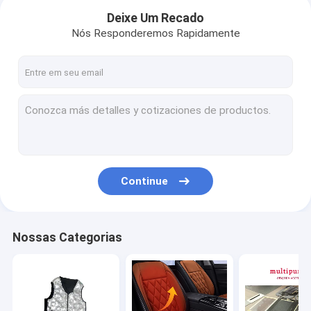
Deixe Um Recado
Nós Responderemos Rapidamente
Continue
Casa
Nossas Categorias
Produtos
Sobre nós